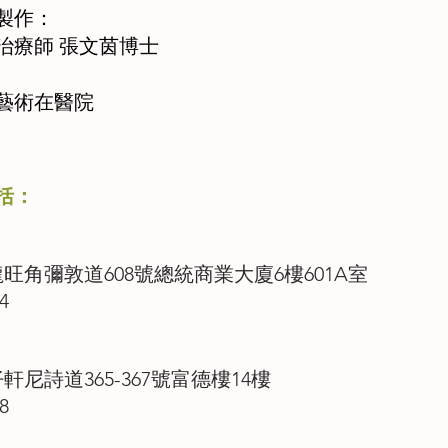
製作：
治療師 張文茵博士
藝術在醫院
括：
龍旺角彌敦道608號總統商業大廈6樓601A室
4
軒尼詩道365-367號富德樓14樓
8