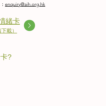
購：
enquiry@aih.org.hk
情緒卡
請下載）
卡?