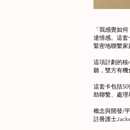
「我感覺如何
達情感。這套
緊密地聯繫家
這項計劃的核
聽，雙方有機
這套卡包括5
助聯繫、處理
概念與開發/
註冊護士Jackely