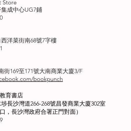
 Store
仔集成中心UG7鋪
0
角西洋菜街南68號7字樓
1
街169至171號大南商業大廈3/F
cebook.com/bookpunch
死教育書店
埗長沙灣道266-268號昌發商業大廈302室
出口，長沙灣政府合署正門對面）
9