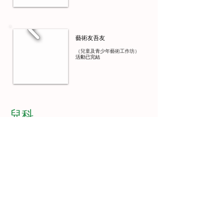
藝術友吾友
（兒童及青少年藝術工作坊）
活動已完結
兒科
創意藝術工作坊
(藝術活動 — 非住院病童)
病房枕邊藝術工作坊