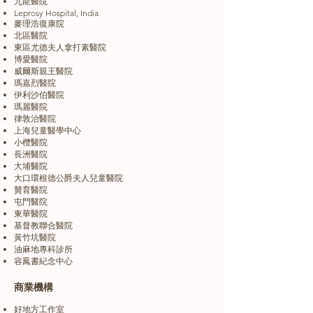
九龍醫院
Leprosy Hospital, India
麥理浩復康院
北區醫院
東區尤德夫人拿打素醫院
博愛醫院
威爾斯親王醫院
瑪嘉烈醫院
伊利沙伯醫院
瑪麗醫院
律敦治醫院
上海兒童醫學中心
小欖醫院
長洲醫院
大埔醫院
大口環根德公爵夫人兒童醫院
贊育醫院
屯門醫院
東華醫院
基督教聯合醫院
黃竹坑醫院
油麻地專科診所
容鳳書紀念中心
商業機構
好地方工作室