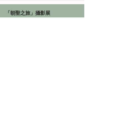
「朝聖之旅」攝影展
Button
談畫説愛
Button