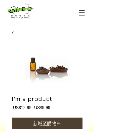
I'm a product
一
促
 US$12.99 
US$9.99
般
銷
價
價
新增至購物車
格
格