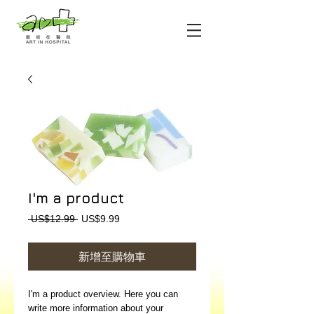
I'm a product
一
促
 US$12.99 
US$9.99
般
銷
價
價
新增至購物車
格
格
I'm a product overview. Here you can 
write more information about your 