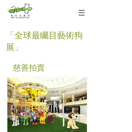
「全球最矚目藝術狗
展」
慈善拍賣