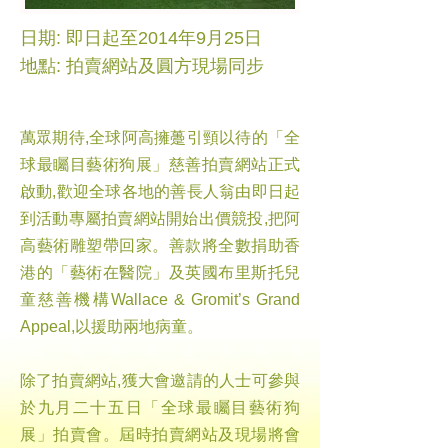
日期: 即日起至2014年9月25日
地點: 拍賣網站及圓方現場同步
萬眾期待,全球阿高擁躉引頸以待的「全
球最矚目藝術狗展」慈善拍賣網站正式
啟動,歡迎全球各地的善長人翁由即日起
到活動專屬拍賣網站開始出價競投,把阿
高藝術雕塑帶回家。善款將全數捐助香
港的「藝術在醫院」及英國布里斯托兒
童慈善機構Wallace & Gromit’s Grand
Appeal,以援助兩地病童。
除了拍賣網站,獲大會邀請的人士可參與
於九月二十五日「全球最矚目藝術狗
展」拍賣會。屆時拍賣網站及現場將會