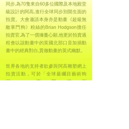
同步,為70隻來自60多位國際及本地殿堂
級設計的阿高,進行全球同步別開生面的
拍賣。大會邀請本身亦是動畫《超級無
敵掌門狗》粉絲的Brian Hodgson擔任
拍賣官,為了一償擁躉心願,他更於拍賣過
程會以該動畫中的英國北部口音加插動
畫中的經典對白,貫徹動畫的英式幽默。
世界各地的支持者欲參與阿高雕塑網上
拍賣活動，可於「全球最矚目藝術狗
展」專屬網頁
上
www.gromitunleashedhk.com
瀏覽
星級設計團隊的詳細資料、七十座雕塑
的詳細簡介、有關展覽的最新資訊以及
活動理念，大家還可於網頁上查看以多
角度拍攝的阿高照片，選出自己最想擁
有的阿高藝術雕塑，簡單一按「出價競