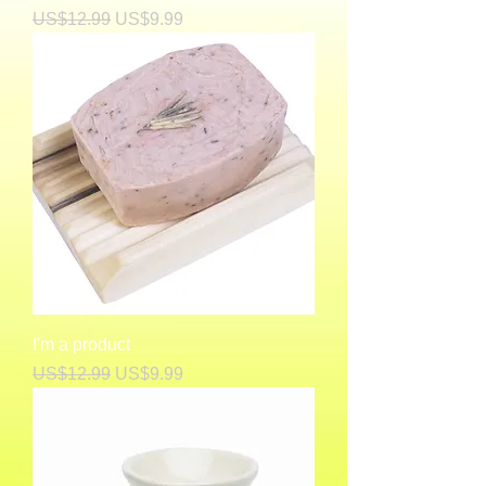
一般價格
促銷價格
US$12.99
US$9.99
I'm a product
一般價格
促銷價格
US$12.99
US$9.99